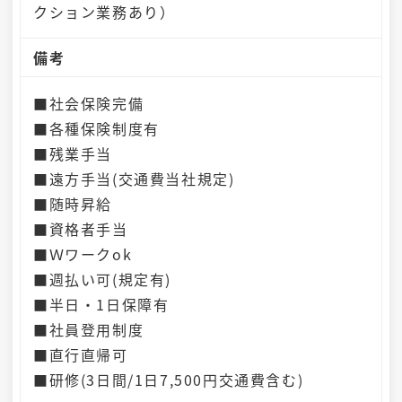
クション業務あり）
備考
■社会保険完備
■各種保険制度有
■残業手当
■遠方手当(交通費当社規定)
■随時昇給
■資格者手当
■Ｗワークok
■週払い可(規定有)
■半日・1日保障有
■社員登用制度
■直行直帰可
■研修(3日間/1日7,500円交通費含む)